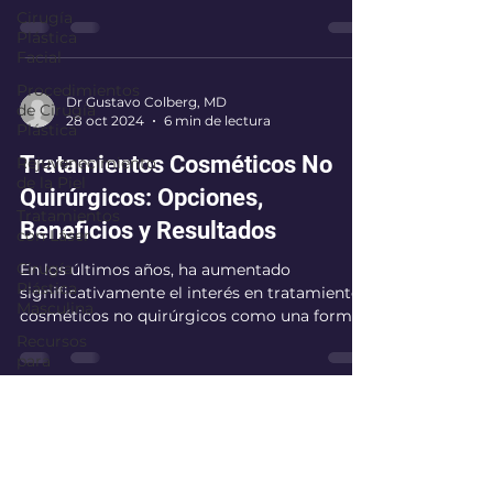
tanto...
Cirugía
Plástica
Facial
Procedimientos
Dr Gustavo Colberg, MD
de Cirugía
28 oct 2024
6 min de lectura
Plástica
Tratamientos Cosméticos No
Rejuvenecimiento
de la Piel
Quirúrgicos: Opciones,
Tratamientos
Beneficios y Resultados
con Láser
Cirugía
En los últimos años, ha aumentado
Plástica
significativamente el interés en tratamientos
Masculina
cosméticos no quirúrgicos como una forma
efectiva de...
Recursos
para
Pacientes
Preparación
para
info@gustavocolbergmd.com
Cirugía
Plástica