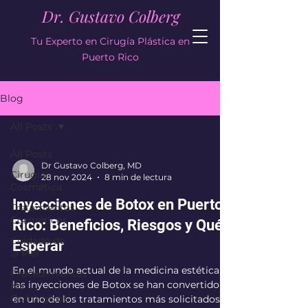
Dr. Gustavo Colberg
Tu Experto en Cirugía Plástica en
Puerto Rico
Blog
All Posts
All Posts
Dr Gustavo Colberg, MD
Cirugía
28 nov 2024
8 min de lectura
Cosmética
Inyecciones de Botox en Puerto
Tratamientos
Cosméticos
Rico: Beneficios, Riesgos y Qué
Cuidado de
Esperar
la Piel
En el mundo actual de la medicina estética,
Procedimientos
las inyecciones de Botox se han convertido
No
Quirúrgicos
en uno de los tratamientos más solicitados,